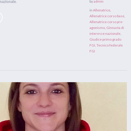
nazionale.
by
admin
in
Allenatrice
,
Allenatrice corso base
,
Allenatrice corso pre-
agonismo
,
Ginnasta di
interesse nazionale
,
Giudice primo grado
FGI
,
Tecnico federale
FGI