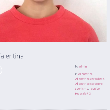
Valentina
by
admin
in
Allenatrice
,
Allenatrice corso base
,
Allenatrice corso pre-
agonismo
,
Tecnico
federale FGI