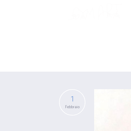
Archive for: T
1
Febbraio