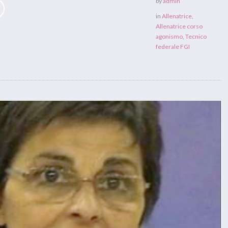
by
admin
in
Allenatrice
,
Allenatrice corso
agonismo
,
Tecnico
federale FGI