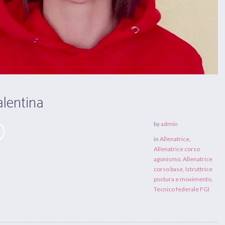
alentina
by
admin
in
Allenatrice
,
Allenatrice corso
agonismo
,
Allenatrice
corso base
,
Istruttrice
postura e movimento
,
Tecnico federale FGI