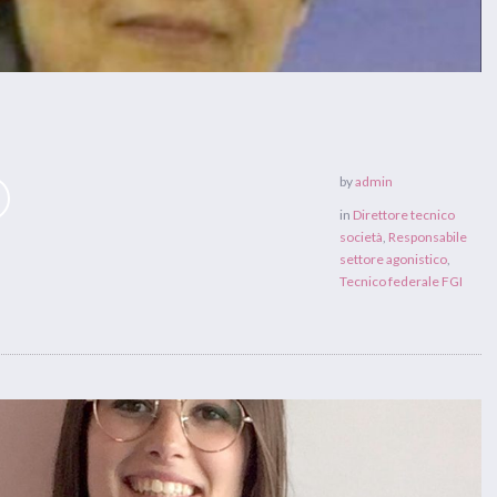
by
admin
in
Direttore tecnico
società
,
Responsabile
settore agonistico
,
Tecnico federale FGI