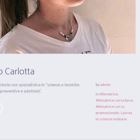
 Carlotta
torie con specialistica in “scienze e tecniche
by
admin
 preventive e adattate”.
in
Allenatrice
,
Allenatrice corso base
,
Allenatrice corso
promozionale
,
Laurea
in scienze motorie