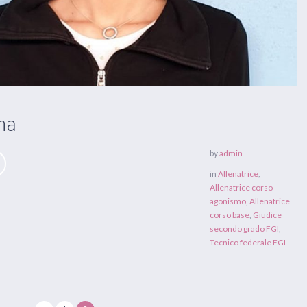
ina
by
admin
in
Allenatrice
,
Allenatrice corso
agonismo
,
Allenatrice
corso base
,
Giudice
secondo grado FGI
,
Tecnico federale FGI