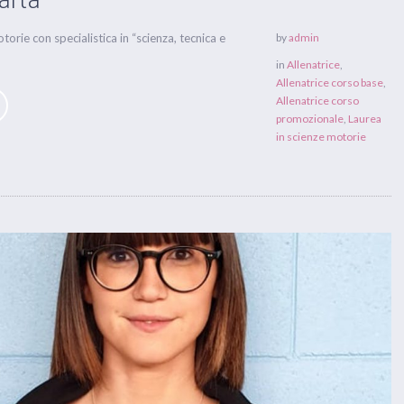
arta
torie con specialistica in “scienza, tecnica e
by
admin
in
Allenatrice
,
Allenatrice corso base
,
Allenatrice corso
promozionale
,
Laurea
in scienze motorie