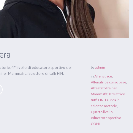
era
torie. 4° livello di educatore sportivo del
by
admin
iner Mammafit, istruttore di tuffi FIN.
in
Allenatrice
,
Allenatrice corso base
,
Attestato trainer
Mammafit
,
Istruttrice
tuffi FIN
,
Laurea in
scienze motorie
,
Quarto livello
educatore sportivo
CONI