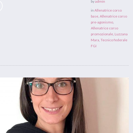
by
admin
in
Allenatrice corso
base
,
Allenatrice corso
pre-agonismo
,
Allenatrice corso
promozionale
,
Luzzana
Mara
,
Tecnico federale
FGI